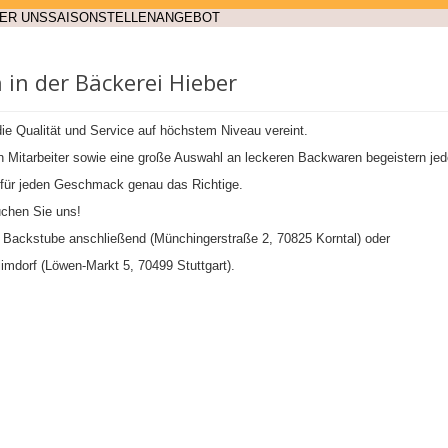
ER UNS
SAISON
STELLENANGEBOT
 in der Bäckerei Hieber
die Qualität und Service auf höchstem Niveau vereint.
 Mitarbeiter sowie eine große Auswahl an leckeren Backwaren begeistern je
d für jeden Geschmack genau das Richtige.
uchen Sie uns!
 Backstube anschließend (Münchingerstraße 2, 70825 Korntal) oder
limdorf (Löwen-Markt 5, 70499 Stuttgart).