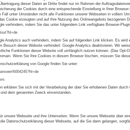
ertragung dieser Daten an Dritte findet nur im Rahmen der Auftragsdatenver
peicherung der Cookies durch eine entsprechende Einstellung in Ihrer Browser
em Fall unter Umständen nicht alle Funktionen unserer Webseiten in vollem U
 das Cookie erzeugten und auf Ihre Nutzung des Onlineangebots bezogenen D
le verhindern, indem Sie das unter folgendem Link verfügbare Browser-Plugin 
ptout?hl=de
e Analytics auch verhindern, indem Sie auf folgenden Link klicken. Es wird 
m Besuch dieser Website verhindert: Google Analytics deaktivieren. Wir weise
tliche Funktionen dieser Website voll umfänglich nutzen können. (Das Opt-Out
omain. Wenn Sie Ihre Cookies in diesem Browser löschen, müssen Sie diesen
enschutzerklärung von Google finden Sie unter:
s/answer/6004245?hl=de
ers
n erklären Sie sich mit der Verarbeitung der über Sie erhobenen Daten durch
g und dem genannten Zweck einverstanden.
für unsere Webseite und ihre Unterseiten. Wenn Sie unsere Webseite über eine
 die Datenschutzerklärung dieser Webseite, auf die Sie dann gelangen, sorgfäl