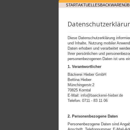
START
AKTUELLES
BACKWAREN
ÜB
Datenschutzerkläru
Diese Datenschutzerklärung informie
und Inhalte, Nutzung mobiler Anwend
Daten erhoben und verarbeitet werd
Ihrer persönlichen und personenbezog
personenbezogenen Daten ist uns ein
1. Verantwortlicher
Bäckerei Hieber GmbH
Bettina Hieber
Münchingerstr.2
70825 Korntal
E-Mail:
info@baeckerei-hieber.de
Telefon: 0711 - 83 11 06
2. Personenbezogene Daten
Personenbezogene Daten sind Angabe
Anschrift, Telefonnummer, E-Mail-Ad