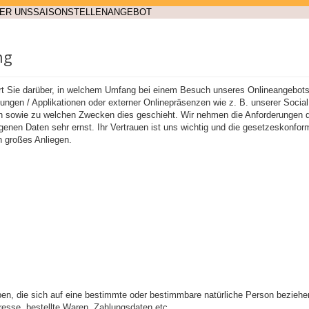
ER UNS
SAISON
STELLENANGEBOT
ng
rt Sie darüber, in welchem Umfang bei einem Besuch unseres Onlineangebots
ungen / Applikationen oder externer Onlinepräsenzen wie z. B. unserer Socia
en sowie zu welchen Zwecken dies geschieht. Wir nehmen die Anforderungen
enen Daten sehr ernst. Ihr Vertrauen ist uns wichtig und die gesetzeskonfor
 großes Anliegen.
n, die sich auf eine bestimmte oder bestimmbare natürliche Person beziehe
resse, bestellte Waren, Zahlungsdaten etc.