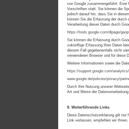
von Google zusammengeführt. Eine Üb
Vorschriften statt. Sie können die S
jedoch darauf hin, dass Sie in dies
können Sie die Erfassung der durch
Verarbeitung dieser Daten durch Goog
https://tools.google.com/dlpage/gao
Sie können die Erfassung durch Googl
zukünftige Erfassung Ihrer Daten bei
diesem Fall gegebenenfalls nicht säm
verwendeten Browser und für diese D
Weitere Informationen sowie die Dat
https://support.google.com/analytic
www.google.de/policies/privacy/partn
Durch Ihre Nutzung unserer Webseite
Art und Weise der Datenverarbeitun
8. Weiterführende Links
Diese Datenschutzerklärung gilt nur 
Link verlassen, empfehlen wir Ihnen,