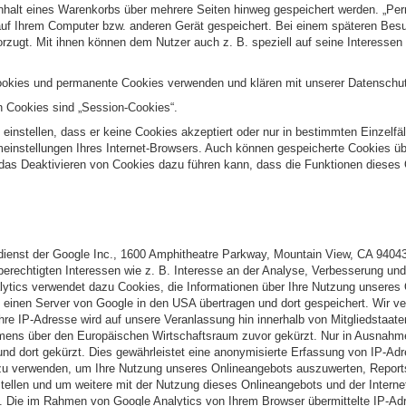
Inhalt eines Warenkorbs über mehrere Seiten hinweg gespeichert werden. „Pe
f Ihrem Computer bzw. anderen Gerät gespeichert. Bei einem späteren Besu
orzugt. Mit ihnen können dem Nutzer auch z. B. speziell auf seine Interesse
okies und permanente Cookies verwenden und klären mit unserer Datenschutz
 Cookies sind „Session-Cookies“.
 einstellen, dass er keine Cookies akzeptiert oder nur in bestimmten Einzelfä
emeinstellungen Ihres Internet-Browsers. Auch können gespeicherte Cookies ü
 das Deaktivieren von Cookies dazu führen kann, dass die Funktionen dieses
dienst der Google Inc., 1600 Amphitheatre Parkway, Mountain View, CA 94043
berechtigten Interessen wie z. B. Interesse an der Analyse, Verbesserung und
ytics verwendet dazu Cookies, die Informationen über Ihre Nutzung unseres
n einen Server von Google in den USA übertragen und dort gespeichert. Wir v
 Ihre IP-Adresse wird auf unsere Veranlassung hin innerhalb von Mitgliedstaat
ns über den Europäischen Wirtschaftsraum zuvor gekürzt. Nur in Ausnahmefä
und dort gekürzt. Dies gewährleistet eine anonymisierte Erfassung von IP-Ad
zu verwenden, um Ihre Nutzung unseres Onlineangebots auszuwerten, Reports 
ellen und um weitere mit der Nutzung dieses Onlineangebots und der Intern
n. Die im Rahmen von Google Analytics von Ihrem Browser übermittelte IP-Adr