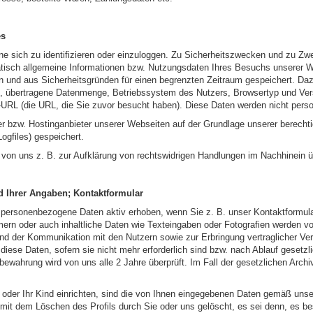
es
e sich zu identifizieren oder einzuloggen. Zu Sicherheitszwecken und zu Zw
matisch allgemeine Informationen bzw. Nutzungsdaten Ihres Besuchs unserer 
 und aus Sicherheitsgründen für einen begrenzten Zeitraum gespeichert. Da
, übertragene Datenmenge, Betriebssystem des Nutzers, Browsertyp und Vers
r-URL (die URL, die Sie zuvor besucht haben). Diese Daten werden nicht per
 bzw. Hostinganbieter unserer Webseiten auf der Grundlage unserer berechti
ogfiles) gespeichert.
 von uns z. B. zur Aufklärung von rechtswidrigen Handlungen im Nachhinein ü
d Ihrer Angaben; Kontaktformular
ersonenbezogene Daten aktiv erhoben, wenn Sie z. B. unser Kontaktformular
rn oder auch inhaltliche Daten wie Texteingaben oder Fotografien werden v
d der Kommunikation mit den Nutzern sowie zur Erbringung vertraglicher Ver
 diese Daten, sofern sie nicht mehr erforderlich sind bzw. nach Ablauf gesetzl
ufbewahrung wird von uns alle 2 Jahre überprüft. Im Fall der gesetzlichen Archi
h oder Ihr Kind einrichten, sind die von Ihnen eingegebenen Daten gemäß unse
mit dem Löschen des Profils durch Sie oder uns gelöscht, es sei denn, es be