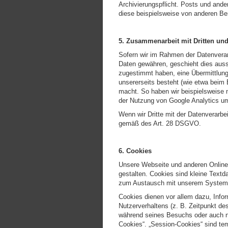
Archivierungspflicht. Posts und ande
diese beispielsweise von anderen B
5. Zusammenarbeit mit Dritten und
Sofern wir im Rahmen der Datenverarb
Daten gewähren, geschieht dies aussc
zugestimmt haben, eine Übermittlung d
unsererseits besteht (wie etwa beim 
macht. So haben wir beispielsweise 
der Nutzung von Google Analytics u
Wenn wir Dritte mit der Datenverarbe
gemäß des Art. 28 DSGVO.
6. Cookies
Unsere Webseite und anderen Onlinep
gestalten. Cookies sind kleine Textd
zum Austausch mit unserem System 
Cookies dienen vor allem dazu, Info
Nutzerverhaltens (z. B. Zeitpunkt d
während seines Besuchs oder auch n
Cookies“. „Session-Cookies“ sind t