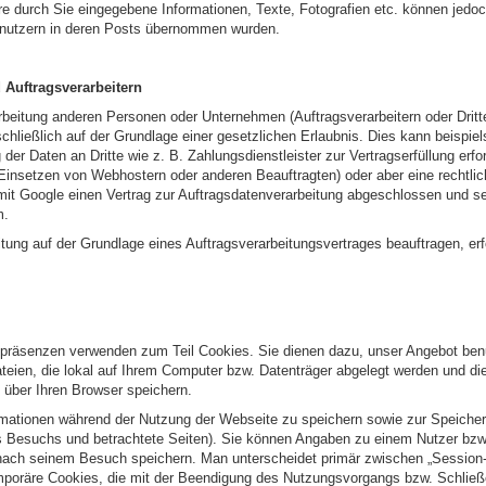
re durch Sie eingegebene Informationen, Texte, Fotografien etc. können jedo
enutzern in deren Posts übernommen wurden.
 Auftragsverarbeitern
eitung anderen Personen oder Unternehmen (Auftragsverarbeitern oder Dritten
hließlich auf der Grundlage einer gesetzlichen Erlaubnis. Dies kann beispie
er Daten an Dritte wie z. B. Zahlungsdienstleister zur Vertragserfüllung erford
Einsetzen von Webhostern oder anderen Beauftragten) oder aber eine rechtliche
mit Google einen Vertrag zur Auftragsdatenverarbeitung abgeschlossen und se
m.
itung auf der Grundlage eines Auftragsverarbeitungsvertrages beauftragen, erf
räsenzen verwenden zum Teil Cookies. Sie dienen dazu, unser Angebot benut
ateien, die lokal auf Ihrem Computer bzw. Datenträger abgelegt werden und d
über Ihren Browser speichern.
rmationen während der Nutzung der Webseite zu speichern sowie zur Speiche
es Besuchs und betrachtete Seiten). Sie können Angaben zu einem Nutzer bz
ach seinem Besuch speichern. Man unterscheidet primär zwischen „Session
emporäre Cookies, die mit der Beendigung des Nutzungsvorgangs bzw. Schlie