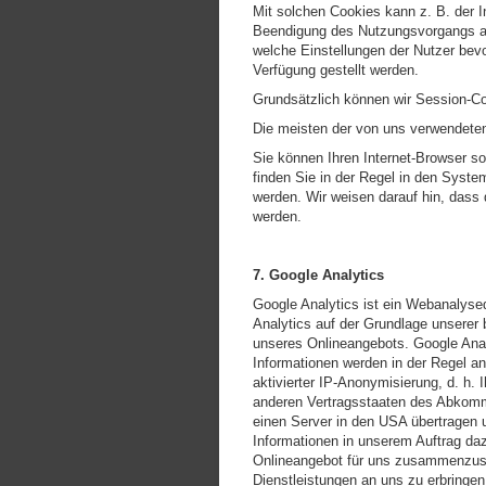
Mit solchen Cookies kann z. B. der 
Beendigung des Nutzungsvorgangs au
welche Einstellungen der Nutzer bev
Verfügung gestellt werden.
Grundsätzlich können wir Session-Co
Die meisten der von uns verwendeten
Sie können Ihren Internet-Browser so
finden Sie in der Regel in den Syst
werden. Wir weisen darauf hin, dass
werden.
7. Google Analytics
Google Analytics ist ein Webanalyse
Analytics auf der Grundlage unserer 
unseres Onlineangebots. Google Anal
Informationen werden in der Regel a
aktivierter IP-Anonymisierung, d. h.
anderen Vertragsstaaten des Abkomme
einen Server in den USA übertragen 
Informationen in unserem Auftrag da
Onlineangebot für uns zusammenzust
Dienstleistungen an uns zu erbringe