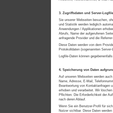
3. Zugriffsdaten und Server-Logfil
Sie unserer Webseiten besuchen, ohn
und Statistik werden lediglich auto
Anwendungen / Applikationen erhoben
Abrufs, Name der aufgerufenen Seite
anfragende Provider und die Referre
Diese Daten werden von dem Provider
Protokolldaten (sogenannten Server-L
Logfile-Daten können gegebenenfalls
4. Speicherung von Daten aufgrun
Auf unseren Webseiten werden auch p
Name, Adresse, E-Mail, Telefonnumme
Beantwortung von Kontaktanfragen un
erhoben und verarbeitet. Wir löschen
Pflichten. Die Erforderlichkeit der A
nach deren Ablauf.
Wenn Sie ein Benutzer-Profil für sic
Nutzer sichtbar. Diese Daten werden 