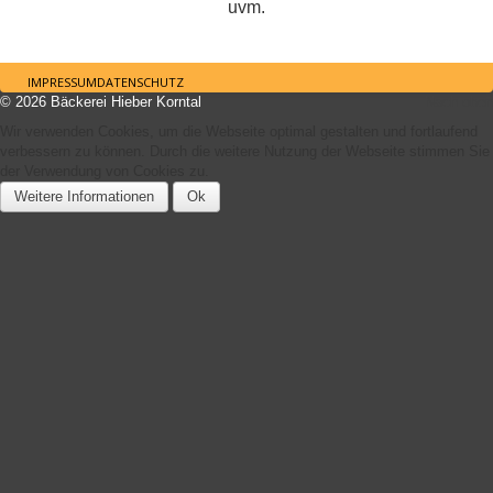
uvm.
IMPRESSUM
DATENSCHUTZ
© 2026 Bäckerei Hieber Korntal
Nach oben
Wir verwenden Cookies, um die Webseite optimal gestalten und fortlaufend
verbessern zu können. Durch die weitere Nutzung der Webseite stimmen Sie
der Verwendung von Cookies zu.
Weitere Informationen
Ok